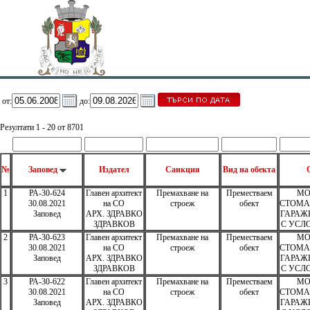
от:
до:
Резултати 1 - 20 от 8701
№
Заповед
Издател
Санкция
Вид на обекта
1
РА-30-624
Главен архитект
Премахване на
Преместваем
МО
30.08.2021
на СО
строеж
обект
СТОМА
Заповед
АРХ. ЗДРАВКО
ГАРАЖ
ЗДРАВКОВ
С УСЛО
2
РА-30-623
Главен архитект
Премахване на
Преместваем
МО
30.08.2021
на СО
строеж
обект
СТОМА
Заповед
АРХ. ЗДРАВКО
ГАРАЖ
ЗДРАВКОВ
С УСЛО
3
РА-30-622
Главен архитект
Премахване на
Преместваем
МО
30.08.2021
на СО
строеж
обект
СТОМА
Заповед
АРХ. ЗДРАВКО
ГАРАЖ